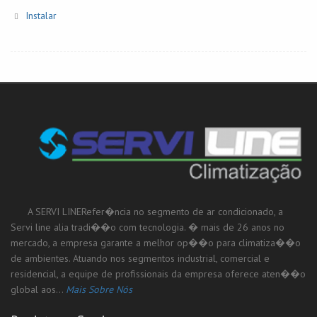
Instalar
A SERVI LINERefer�ncia no segmento de ar condicionado, a
Servi line alia tradi��o com tecnologia. � mais de 26 anos no
mercado, a empresa garante a melhor op��o para climatiza��o
de ambientes. Atuando nos segmentos industrial, comercial e
residencial, a equipe de profissionais da empresa oferece aten��o
global aos...
Mais Sobre Nós