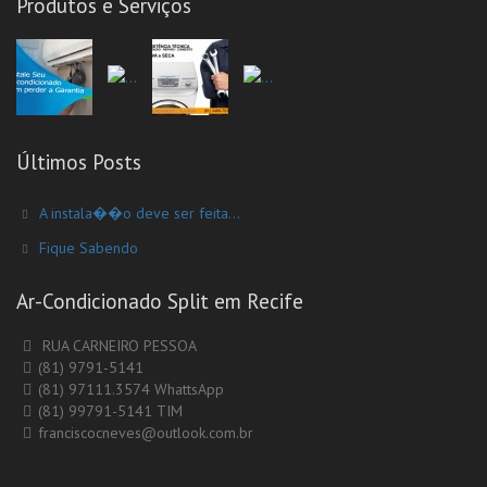
Produtos e Serviços
Últimos Posts
A instala��o deve ser feita...
Fique Sabendo
Ar-Condicionado Split em Recife
RUA CARNEIRO PESSOA
(81) 9791-5141
(81) 97111.3574 WhattsApp
(81) 99791-5141 TIM
franciscocneves@outlook.com.br