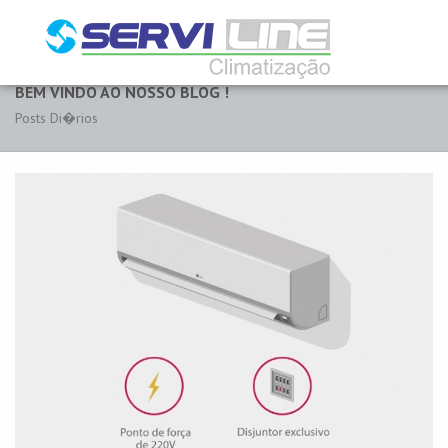
BEM VINDO AO NOSSO BLOG !
Posts Di�rios